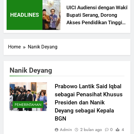
UICI Audiensi dengan Wakil
HEADLINES
Bupati Serang, Dorong
Akses Pendidikan Tinggi
Digital yang Terjangkau
Home
Nanik Deyang
Nanik Deyang
Prabowo Lantik Said Iqbal
sebagai Penasihat Khusus
Presiden dan Nanik
PEMERINTAHAN
Deyang sebagai Kepala
BGN
Admin
2 bulan ago
0
4